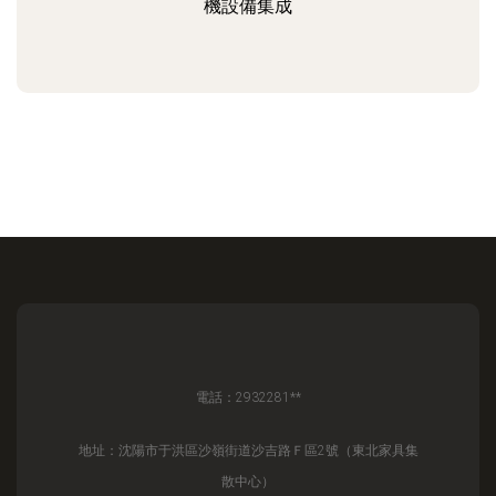
機設備集成
電話：2932281**
地址：沈陽市于洪區沙嶺街道沙吉路Ｆ區2號（東北家具集
散中心）