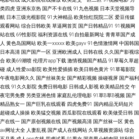
类四虎
亚洲东京热
国产不卡在线
91九色视频
日本天堂视频导
放自己 中日韩伦日幕视频 91看片在线观看 成人大片网站 国产一二三四五 玖
航
日本三级光棍影院
91大神精品
欧美怡红院院二区
爱豆传媒
草 欧美色综合新网址 下载狼人黄色网站 91传媒色呦呦呦 综合另类第4页 91
观看网站
综合日韩欧美
草逼网首页
国产日韩精品91
91视频网
站在线
69性影院
福利资源在线
91自拍最新网址
青青草国产成
看视频网站蜜桃 草草乳力影院 91厂传媒 91香蕉国产线观 产品2025精品综
人
黄色岛国网站
欧美一xxxxx
欧美gayv
91色情激情网
中国韩国
日本高清
国产国产一区
亚洲欧洲成人
日韩在线
久久国产影视综
合精品 狠狠干 欧美成人一区二区三区高清 日韩一级片内射网站 在线观看午
合
欧美69潮喷
伦理片app下载
激情视频国产精品
91草莓久草超
碰
成人性爱aa影院
欧美性爱插插
欧美日韩色黄片
91草莓影院
夜嘿咻 91在线视频福利观看 处女91 国产资源一区二区三区 免费完整版电影
午夜电影网久久
国产丝袜美女
国产精彩视频
操碰视屏
国产福利
在线
91久久影院
免费日韩电影
日韩成人影视
欧美精品性交
午
网站 三级网站在线 18艹 91熟女视频 香蕉99视频 91在线免费观看精品视频
夜宅男免费
另类亚洲色情
家庭乱伦理电影
91草B草B视频
国产
国产日逼免费视频 免费大片电影 日本久久精品一区二区 在线看一区二区少
精品熟女一
国产巨乳在线观看
四虎免费91
国内精品无码短片
超碰成人操操
欧美猛交视频
西瓜影院在线观看
欧美做受日韩
国
妇 97色色日韩 豆花传媒 久久久久久久久久久国产 色戒HD在线观看 6080新
产在线一
国产原创视频在线
国产视频高清
国产丝袜一区
黄色
av网址大全
人妻乱视
国产成人在线网站
久草视频资源站
综合
视觉电影免费 91小视频观看 赤身美女下半身 精東视频 苹果AV 夜夜骚一区二
五月香
成人app在线
四虎试看
91男女
国产男小鲜肉同
福利影