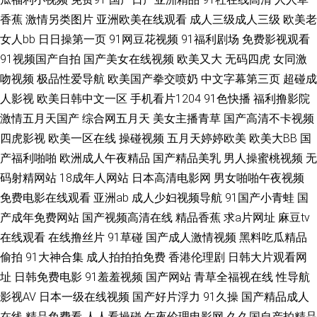
香蕉
激情另类图片
亚洲欧美在线观看
成人三级成人三级
欧美老
费福利网站大全 天美免费视频 91黑丝视频免费观看 ts网站 国产综合五五 欧
女人bb
日日操第一页
91网豆花视频
91福利剧场
免费影视观看
91视频国产自拍
国产美女在线视频
欧美又大
无码四虎
女同激
美男人女人免费视频 亚洲综合另类专区在线 91探花黄色视频 国产不雅视频
吻视频
极品性爱导航
欧美国产拳交喷奶
中文字幕第三页
超碰成
免费看 飘花电影在线观看视频 一区二区太黄视频 91茄子青青操 国产TS丝袜
人影视
欧美日韩中文一区
手机看片1204
91色快播
福利撸影院
激情五月天国产
综合网五月天
美女主播青草
国产高清不卡视频
人妖系列视频 欧美美女肏逼福利久久 中文字幕在线观看2o18 91重口味视频
四虎影视
欧美一区在线
操碰视频
五月天婷婷欧美
欧美大BB
国
产福利啪啪
欧洲成人午夜精品
国产精品美乳
男人操蜜桃视频
无
国产露出豆花刺激一区 欧美妇人AAAAXXXX 天天综合征色 91美脚 丰满熟妇
码射精网站
18成年人网站
日本高清电影网
男女啪啪午夜视频
免费电影在线观看
亚洲ab
成人少妇视频导航
91国产小青蛙
国
中文字幕精品 牛牛影院成年人夜夜视频 我不卡影院 91黄色熊猫 bt种子 磁力
产成年免费网站
国产视频高清在线
精品香蕉
求a片网址
麻豆tv
黄色性爱影院 青青草a国产免费观看 91海角真实视频 国产欧美日韩撸啊撸视
在线观看
在线撸丝片
91草碰
国产成人激情视频
黑料吃瓜精品
偷拍
91大神合集
成人拍拍拍免费
香港伦理剧
日韩大片观看网
频 青苹果乐园影视在线看片 在线视频网站免费 91网站网址大全 国产日韩欧
址
日韩免费电影
91羞羞视频
国产网站
青草全福视在线
性导航
影视AV
日本一级在线视频
国产好片浮力
91久操
国产精品成人
美另类 欧美一二三区视频 草莓在线免费观看 快猫短视频网址 婷婷色成人亚
在线
精品免费看
人人看操碰
午夜伦理电影网
久久国自产拍精品