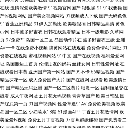
在线
激情深爱欧美激情
91视频官网国产
狠狠操-91
91我要操
国
产ts视频网站
国产美女视频网站
91视频成人下载
国产无码色色
91香蕉亚洲精品
91伊人加勒比
欧美狠狠插
日韩精品高清
黄色
av网
日本波多野吉衣
日韩在线观看精品
日本一级电影
久草网
页
97免费艹
岛国一区二区
岛国动作片在
波多野吉衣三级
亚洲
AV一卡
在线免费小视频
搞黄网站在线观看
免费色情A片网扯
91
资源在线视频
蜜桃视频网站
91中文
国产在线视频
福利爱爱网
址
岛国搬运工首页
伦理朋友的妈妈
丝袜女同
日韩性爱网址
在
线观看日本黄
亚洲国产第一网站
国产99不卡
66精品视频
国产
精品探花一区
成人免费国产大片
国产在线网址观看
欧美激情日
韩
国产精品无码亚洲
国产一区二区黄片
喷潮一区
福利姬足交在
线看
成人午夜网址
五月花无码视频
青青草国产
欧美日韩乱
国
产屁屁第一页
91国产视频网
性爱草逼91AV
免费欧美视频
欧美
岛国一区二区
少妇喷水18禁
51漫画APP
丁香五月花激情网
欧
美爱爱tv视频
免费五月丁香视频
97香蕉超级碰碰
国产免费看二
区
三级黄色片网站
综合网黄
在线播放观看
欧美电影在线
伦理