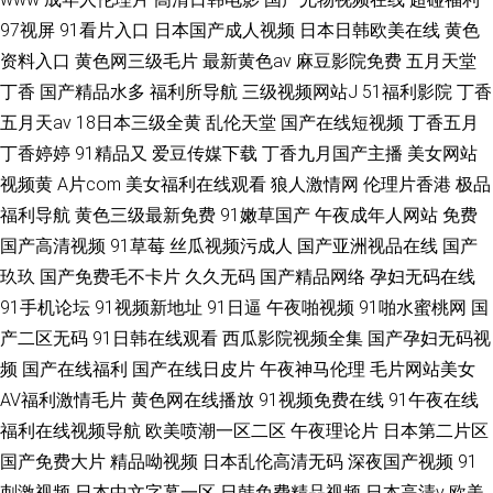
97视屏
91看片入口
日本国产成人视频
日本日韩欧美在线
黄色
资料入口
黄色网三级毛片
最新黄色av
麻豆影院免费
五月天堂
丁香
国产精品水多
福利所导航
三级视频网站J
51福利影院
丁香
五月天av
18日本三级全黄
乱伦天堂
国产在线短视频
丁香五月
丁香婷婷
91精品又
爱豆传媒下载
丁香九月国产主播
美女网站
视频黄
A片com
美女福利在线观看
狼人激情网
伦理片香港
极品
福利导航
黄色三级最新免费
91嫩草国产
午夜成年人网站
免费
国产高清视频
91草莓
丝瓜视频污成人
国产亚洲视品在线
国产
玖玖
国产免费毛不卡片
久久无码
国产精品网络
孕妇无码在线
91手机论坛
91视频新地址
91日逼
午夜啪视频
91啪水蜜桃网
国
产二区无码
91日韩在线观看
西瓜影院视频全集
国产孕妇无码视
频
国产在线福利
国产在线日皮片
午夜神马伦理
毛片网站美女
AV福利激情毛片
黄色网在线播放
91视频免费在线
91午夜在线
福利在线视频导航
欧美喷潮一区二区
午夜理论片
日本第二片区
国产免费大片
精品呦视频
日本乱伦高清无码
深夜国产视频
91
刺激视频
日本中文字幕一区
日韩免费精品视频
日本高清v
欧美