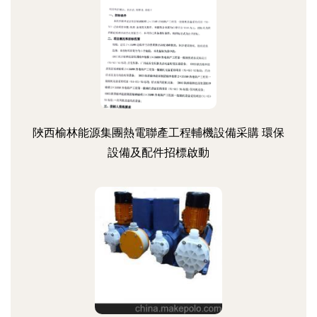
陜西榆林能源集團熱電聯產工程輔機設備采購 環保
設備及配件招標啟動