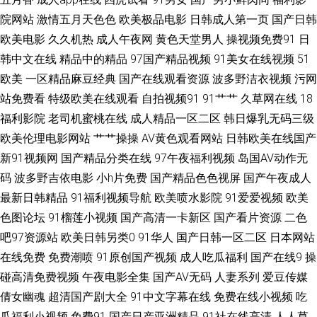
院网站
激情五月天色色
欧美极品电影
日韩成人第一页
国产日韩
区精品无 91老司机福利 豆花视频在线吃瓜社区 久久久国产精品九九 四虎成
欧美电影
久久机热
成人午夜网
黄色天堂男人
操视频免费91
日
人AV网 91福利姬高清无码 97国产婷婷 高清美女网站 老湿机免费福利 日本
韩中文在线
精品中的精品
97国产精品视频
91美女在线视频
51
欧美
一区精品麻豆经典
国产在线观看资源
波多野洁衣视频
污网
理论韩国理论午夜一区 亚洲在线一人香蕉免 91蜜桃视频直接看 www蜜桃 精
站免费看
特级欧美在线观看
自拍视频91
91艹艹
久草网在线
18
福利影院
老司机蜜桃在线
成人精品一区二区
韩日爆乳无码三级
品一期二期三期 日韩欧美三在线观看免费 91玖玖玖玖玖玖 俺去也成人 久草
欧美伦理电影网站
艹艹操操
AV黄色观看网站
日韩欧美在线国产
新91视频网
国产精品分类在线
97午夜福利视频
岛国AV动作无
福利资源站 欧美性猛交一区二区三区 网址大全免费播放 91九色蝌蚪视频网
码
波多野吉依电影
小h片免费
国产精品色色视屏
国产午夜成人
最新日韩精品
91福利视频导航
欧美喷水影院
91爱爱视频
欧美
bt之家最新网站地址 国产性爱网 嫩草久久久久久 色综合欧美 中文字幕专区
色图论坛
91榴莲小视频
国产高清一卡新区
国产看片资源
二色
91丝袜在线 豆花官网进入免费 九一免费观看 最新电影在线影院 91在线观看
吧97资源站
欧美日韩另类0
91华人
国产日韩一区二区
日本网站
在线免费
免费潮喷
91原创国产视频
成人吃瓜福利
国产在线9
操
玖玖 福利姬51 色综合性爱 91超碰人人看 91页在线视频 欧美精品色福利导
碰高清免费视频
午夜电影全集
国产AV无码
人妻系列
爱豆传媒
倩女幽魂
超清国产剧大全
91中文字幕在线
免费在线小视频
吃
航 五月天成人导航 91视频在线播放网站高清 高清一区高清二区高清三区 免
瓜福利小视频
免费91
国产日产亚洲精品
91社在线高清
人人草