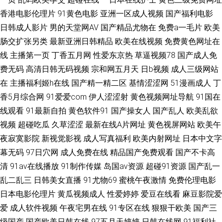
香港电影伦理片
91黄色电影
亚洲一区成人视频
国产福利电影
产96 日本黄色大片网站 91蝌蚪色情 福利AV电影 欧美弟一页97 91黑丝美女
日韩成人影片
男的天堂网AV
国产精品尤物在
免费a一毛片
欧美
肠交扩张另类
最新亚洲日韩精品
欧美在线视频
免费黄色网址在
自慰 亚州天堂鲁丝片 花蝴蝶免费观看全集 无码精品免费观看 91网页浏览器
线
主播第一页
丁香五月网
性爱东京热
草逼视频78
国产成人免
蜜色 黄色片一区二区三区 网站导航大全 99国产小视频豆花 美女逼视频 香蕉
费无码
高清日韩无码视频
宗和网五月天
日b视频
成人三级网站
在
主播福利姬h在线
国产精一精二区
基情涩涩网
51漫画成人
丁
黄色片 91网站入口官方免费 97色97 欧洲在线 91插插 成人淫射色网 欧美A∪
香5月综合网
91爱爱com
伊人涩涩射
黄色视频网址导航
91国在
线观看
91最新自拍
黄色软件91
国产操女人
国产乱人
欧美乱欲
在线观看国产 99成人狼人精品麻豆网站 久久久色网 成人学院 亚洲天堂aV电
视频
超碰吃瓜
久草涩涩
最新在线A片网址
黄色视屏网站
欧美午
夜寂寞影院
新视觉影视
成人写真福利
欧美内射网址
日本中文字
影a网站 bt种子天堂 狼人综合av 午夜蜜桃888不卡 91香蕉第12页 黄色仓库
幕无码
97日穴网
成人免费在线
精品国产免费观看
国产不卡高
清
91av在线播放
91制作传媒
岛国av资源
超碰91资源
国产乱一
在线观看 日本精品一区二区久久久久 电影天堂_电影下载_高清首发 日韩精品
乱二乱三
日韩美女直播
91尤物69
蜜桃午夜激情
免费伦理电影
专区 91久久国产视频 国产大片999 婷婷色视频导航 女优在线看 国产极品少
日本电影伦理片
黄瓜视频成人
性爱婷婷
爱豆在线看
麻豆影院爱
爱
成人软件视频
午夜宅男在线
91专区在线
狠狠干欧美
国产三
伊人精品AV 99re热视频在线 久久久久久久三级 性爱社区 97韩影网 九一处女
级国产
国产欧美日韩在线
97五月天婷婷
日韩在线网
91福利社