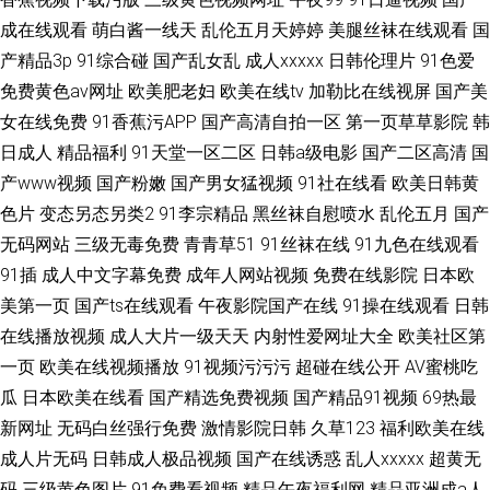
成在线观看
萌白酱一线天
乱伦五月天婷婷
美腿丝袜在线观看
国
产精品3p
91综合碰
国产乱女乱
成人xxxxx
日韩伦理片
91色爱
免费黄色av网址
欧美肥老妇
欧美在线tv
加勒比在线视屏
国产美
女在线免费
91香蕉污APP
国产高清自拍一区
第一页草草影院
韩
日成人
精品福利
91天堂一区二区
日韩a级电影
国产二区高清
国
产www视频
国产粉嫩
国产男女猛视频
91社在线看
欧美日韩黄
色片
变态另态另类2
91李宗精品
黑丝袜自慰喷水
乱伦五月
国产
无码网站
三级无毒免费
青青草51
91丝袜在线
91九色在线观看
91插
成人中文字幕免费
成年人网站视频
免费在线影院
日本欧
美第一页
国产ts在线观看
午夜影院国产在线
91操在线观看
日韩
在线播放视频
成人大片一级天天
内射性爱网址大全
欧美社区第
一页
欧美在线视频播放
91视频污污污
超碰在线公开
AV蜜桃吃
瓜
日本欧美在线看
国产精选免费视频
国产精品91视频
69热最
新网址
无码白丝强行免费
激情影院日韩
久草123
福利欧美在线
成人片无码
日韩成人极品视频
国产在线诱惑
乱人xxxxx
超黄无
码
三级黄色图片
91免费看视频
精品午夜福利网
精品亚洲成a人