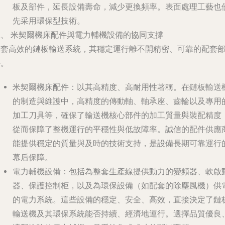
板及部件，延長設備壽命，減少更換頻率。表面處理工藝也
先采用環保型技術。
二、 米契爾機床配件與電力輔機設備的協同支撐
一套高效的鏈板輸送系統，其穩定運行離不開精密、可靠的配套
件。
米契爾機床配件
：以其高精度、高耐用性著稱。在鏈板輸送
的制造與維護中，高精度的傳動軸、軸承座、齒輪以及專用
加工刀具等，確保了輸送機核心部件的加工質量與裝配精度
從而保障了整機運行的平穩性與低故障率。誠信的配件供應
能提供穩定的質量與及時的技術支持，是設備長期可靠運行
幕后保障。
電力輔機設備
：包括為整套生產線提供動力的變頻器、軟啟
器、保護控制柜，以及為環保設備（如配套的除塵風機）供
的電力系統。這些設備的穩定、安全、高效，直接決定了鏈
輸送機及其環保系統能否持續、經濟地運行。選擇品質優良