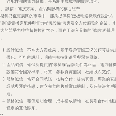
適配性強的電力輔機，是系統集成成功的關鍵環節。
三、 誠信：連接方案、產品與服務的核心紐帶
在盤錦乃至更廣闊的市場中，能夠提供從“鏈板輸送機環保設計方
”到“優質機床配件與電力輔機設備”供應及全方位服務的企業，其
最大的競爭力往往超越技術本身，而在于深入骨髓的“誠信”經營理
念。
設計誠信
：不夸大方案效果，基于客戶實際工況與預算提供
優化、可行的設計，明確告知技術邊界與潛在風險。
產品誠信
：確保所提供的“米契爾”品牌配件為正品，電力輔
設備符合國家標準，材質、參數真實無誤，杜絕以次充好。
服務誠信
：恪守合同承諾，按時交付；提供真實、專業的安
調試與運維指導；建立完善的售后響應機制，及時解決客戶
題。
價格誠信
：報價透明合理，成本構成清晰，在長期合作中建
穩定的互信關系。
**