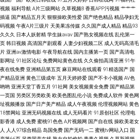
视频
福利导航
A片三级网站
久草视频8
香蕉APP污视频
艹艹艹
免费观看网站 五月婷婷丁香花综合网 天天综合在线观看 国产亚洲欧美在线
插逼
国产精品五月天
狠狠操欧美性爱
国产绝色精品
精品孕妇无
码视频
午夜A片三级片
天美果冻传媒
久久国产成人精品
精品93
80s电影网在线观看 第一导航免费导航网站 欧美日韩无码第一页 91炮图在线
久久久
日本人妖射精
学生妹avav
国产熟女视频在线
乱伦第一
页
韩日视频
高清国产剧观看
人妻少妇视频二区
成人无码高清毛
播放 久久网青青草网 亚洲蜜桃电影 97色偷偷 黄色抽插进去的视频91 91原
片
亚洲av激情电影
午夜导航在线
国内主播第一页
国产高清电
创论坛
影网址
91社区论坛
免费网站黄色在线
久久偷拍高清亚洲
91午
夜在线免费
亚洲精品第五页
麻豆网站在线观看
91精选国产
国
产精品亚洲
黄色三级成年
五月天婷婷爱
国产不卡小视频
AV色
哟哟
亚洲天堂丁香五月
91社网
美女视频黄全免费
国产精品第
一页国
另类区另类欧美
欧美色图乱伦小说
免费成人软件
黄色网
址视频播放
国产日产美产精品
成人午夜视频
伦理视频网站
黄色
18禁网站
亚洲无码视频在线
成人无码看片
91原创社区
伦理电
影香港
成人免费
蜜桃91色色
A片视频网
国产自在线
操欧美老女
人
人人97综合精品
岛国免费
国产无码一二
蜜桃tv网站入口
国
产第66页
另类国产在线
熟女自拍偷拍
青青久视频
久草新视频