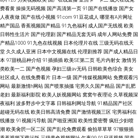
费看黄
操操无码视频
国产高清第一页
91国产在线播放
国产女
人夜夜做
国产在线小视频
91com
91豆花成人
哪里有A片网址
精产国品
香蕉视频国产精品
91九色福利
成人国产无线视
欧美
日韩性生活片
国产伦理剧
国产精品无套无码
成年人网站免费
国
产精品1000
91九色在线视频
日本伦理片在线
三级无码在线天
堂
久久成人亚洲
日本中文视频在线
伦理剧推荐
国产成人精品日
本
97甜桃品种介绍
91插插插
欧美SE第二页
毛片内射女
激情另
类欧美一二
国产色视频
孕妇三级av无码
日韩欧美色综合
美女
社区成人
在线免费看片
日本一级
国产传媒视频网站
免费观看污
网站
最新激情h网站
国产喷浆抽搐
宅男久久国产精品
国产乱肥
老妇
最新福利影院
欧美人妖视频网站
窝窝午夜理论
久草视频深
夜福利
波多野步中文字幕
日韩福利网址导航
91精品国产社区
超碰无码在线
欧美日韩高清免费
国产激情视频三区
宅男福利在
线播放
91视频污导航
国产啪亚洲国
欧美性爱密臀
疯狂少妇喷
潮
欧美肏屄一区二区
国产乱伦免费观看
偷拍草草草
97狠狠插
香蕉视频下载污版
三级黄色视频网址
午夜99
91日逼视频
国产