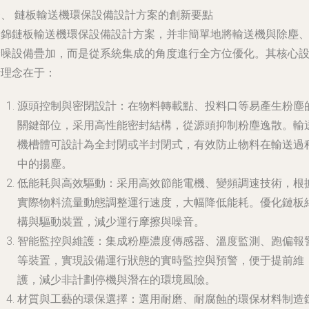
一、 鏈板輸送機環保設備設計方案的創新要點
盤錦鏈板輸送機環保設備設計方案，并非簡單地將輸送機與除塵
降噪設備疊加，而是從系統集成的角度進行全方位優化。其核心
計理念在于：
源頭控制與密閉設計
：在物料轉載點、投料口等易產生粉塵
關鍵部位，采用高性能密封結構，從源頭抑制粉塵逸散。輸
機槽體可設計為全封閉或半封閉式，有效防止物料在輸送過
中的揚塵。
低能耗與高效驅動
：采用高效節能電機、變頻調速技術，根
實際物料流量動態調整運行速度，大幅降低能耗。優化鏈板
構與驅動裝置，減少運行摩擦與噪音。
智能監控與維護
：集成粉塵濃度傳感器、溫度監測、跑偏報
等裝置，實現設備運行狀態的實時監控與預警，便于提前維
護，減少非計劃停機與潛在的環境風險。
材質與工藝的環保選擇
：選用耐磨、耐腐蝕的環保材料制造