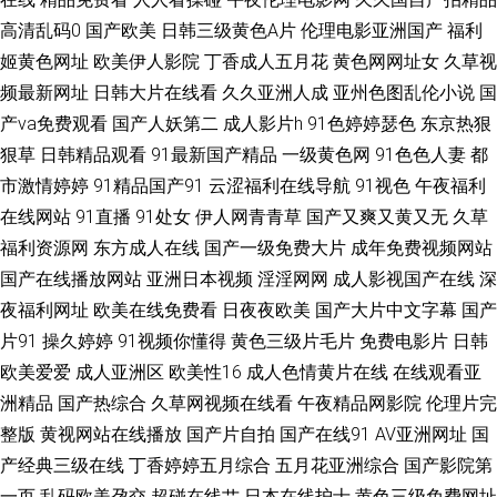
高清乱码0
国产欧美
日韩三级黄色A片
伦理电影亚洲国产
福利
洲网站 91热爆视频 岛国一级毛精品 久久伊人天堂网 日漫网站 91艹女视频
姬黄色网址
欧美伊人影院
丁香成人五月花
黄色网网址女
久草视
频最新网址
日韩大片在线看
久久亚洲人成
亚州色图乱伦小说
国
黄色小视频app 福利在线 在线18岁黄色aaa 97青青草 国产人人操人人 日本
产va免费观看
国产人妖第二
成人影片h
91色婷婷瑟色
东京热狠
黄色网入口站 91海角一人一精品 百度电影在线观看 欧美视频第6页 91白丝
狠草
日韩精品观看
91最新国产精品
一级黄色网
91色色人妻
都
市激情婷婷
91精品国产91
云涩福利在线导航
91视色
午夜福利
被 bt搜索磁力天堂 免费观看的网站 婷婷中文综合导航 91免费网站在线观看
在线网站
91直播
91处女
伊人网青青草
国产又爽又黄又无
久草
福利资源网
东方成人在线
国产一级免费大片
成年免费视频网站
大全 福利理论视频合 男男网址 午夜精品 97在线观看 久久草网址 91颜色的
国产在线播放网站
亚洲日本视频
淫淫网网
成人影视国产在线
深
夜福利网址
欧美在线免费看
日夜夜欧美
国产大片中文字幕
国产
官网 女同网址 迅雷下载电影网站官网 91网站在线免费下载 国厂黄色 青青河
片91
操久婷婷
91视频你懂得
黄色三级片毛片
免费电影片
日韩
欧美爱爱
成人亚洲区
欧美性16
成人色情黄片在线
在线观看亚
边草免费高清电影 91在线永久免费观看网站 久久9热视频 搜搜bt磁力搜索
洲精品
国产热综合
久草网视频在线看
午夜精品网影院
伦理片完
97超碰资源共享 免费电影大全免费电影 在线免费看 bt资源站 久久精品成人
整版
黄视网站在线播放
国产片自拍
国产在线91
AV亚洲网址
国
产经典三级在线
丁香婷婷五月综合
五月花亚洲综合
国产影院第
91大神网址精品 大香蕉ab在线 嫩草嫩草 午夜影院在线播放版 欧美老女人 国
一页
乱码欧美孕交
超碰在线艹
日本在线护士
黄色三级免费网址