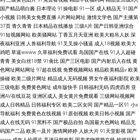
国产精品萌白酱
日本理论
91操电影
91一区
成人精品无
91国产
小视频
日韩美女免费直播
A片网站网址
激情文学色
国产主播第
37页
青久青青
日本精品在线播放
三级A片
国产日韩亚洲综合
91短视频网站
欧美骚网站
丁香五月天亚洲
欧美大粗吊人妖
深
夜福利亚洲
人兽福利导航
91叉叉操小骚逼
成人18视频
欧美大
鸡吧
草逼wwww
久草福利免费试看
岛国国产在线
91人人超碰
青青
美女白丝18禁
91肏比
国产三区电影
国产内射后入在线
黄
色网址网站网址
97超在线视
免费视频网站
精品欧美精品v
欧美
操碰
欧美二级片网址
精品成人无码视频
男女午夜福利影院
欧美
三级电影
免费黄色网址
成年版快手
日韩福利无码
四虎四房
亚
洲AV在线豆花
亚洲区成人
美女黄片免费观看
三级网站视频网
成人日韩精品
日韩福利专区
欧美二区女同
国产精品一区91
小x
导航福利
免费黄色在线视频
91原创视频
欧美日韩小视频
国产
成人在线无码
91黑料不
国产极品自拍
岛国最大色网站
精品无
码国产二品
欧美一及片
激情网婷婷
人妖大片
91天堂影视
国产
www
成年人伦理片
高清日韩电影
国产尤物视频在线
超碰福利