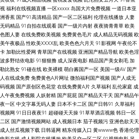
视
福利在线视频直播
一区xxxxx
岛国大片免费视频
一道日本亚
欧美性交免费网站 色戒电影未删减版 韩国91 殴美一级片 熟妇1204 亚洲无
洲香蕉
国产91高清精品
国产一区二区福利
伦理在线播放
人妻
码视频免费观看 91福利合集系列 91视频官网观看 免费在线观看电影 欧洲精
无码精品
91自拍在线观看
国产一级片内射
夜夜骑青青草
欧美
色图人妻
在线免费欧美视频
免费黄色毛片
成人精品无码视频
欧
品综合色情 91大神视频在线播放网站 97超碰资源在线观看 不用下载免费91
美午夜极品
性欧美ⅩⅩⅩⅩ乱
欧美色色六月天
91影视网
午夜伦不
卡
加勒比性爱网
青草国产在线视频
亚洲国产精品导航
欧美色淫
久久久精品人妻一区亚美 欧美一区二区做爱视频 三年在线观看免费观看大全
波多野结依电影
91狠狠撸
成人深夜电影
精品国产美女剃毛
加
勒比熟女
91碰在线
欧美裸模
萌白酱国产一区
美国一级AV
国产
69福利社 91九色在线观看 91香蕉视频在线看 草莓视频黄在线观看 国产乱码
人在线成免费
免费黄色A片网址
微拍福利国产视频
国产人成无
精品一二三区 久热免费精品 欧美性一区 日韩综合 亚洲国产日韩二 91导探花
码视频
国产原创区色花堂
在线免费黄A片
久草福利
乱伦家庭
成
人午夜免费视频
人妖射精
国产屁屁
国产精品天干天
国产精品午
航 97一级影院 国产亚洲精品久久19p 蜜桃视频在线免费观看 天堂色色网 中
夜一区
中文字幕无码人妻
日本不卡二区
国产日韩91
久草福利
视频网
91日日夜夜91
超碰碰天天操
91草草酒店视频
韩日一区
文字幕网站大全 欧美少妇精品不卡 野花免费观看高清视频1 91日韩精品国产
二区
国产激情视频网站
成人视频日本
茄子视频污
亚洲色欲天天
成人丝瓜视频下载
日韩逼网
精东传媒入口
黄wwww色
香港伦理
99色导航 第一导航福利v2 国产欧美在线观看 欧美青娇喷水免费视频 深夜释
电影在线
成人影院在线播放
欧美足交一区二区
91视频电影
另