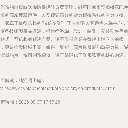
將先進的鏈板輸送機環保設計方案落地，離不開像米契爾機床配
這樣的高精度基礎件，以及穩定高效的電力輔機系統的有力支撐
而一家真正值得信賴的“誠信企業”，正是能夠以客戶需求為中心，
合這些技術與產品資源，提供從咨詢、設計、制造、安裝到售后
一站式、可信賴的解決方案。這不僅是企業在盤錦市場立足的根
本，更是推動區域工業向綠色、智能、高質量發展的重要力量。
信鑄就品質，協同創造價值，這正是現代工業服務商的核心內涵
如若轉載，請注明出處：
ttp://www.developmentmarketplace.org.cn/product/37.html
新時間：2026-08-07 17:57:28