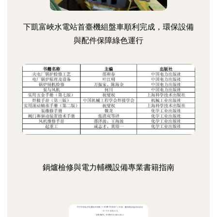
下凱富峽水電站首臺機組盤車順利完成，環保設備
與配件保障綠色運行
鍋爐檢修與電力輔機設備專業書籍指南