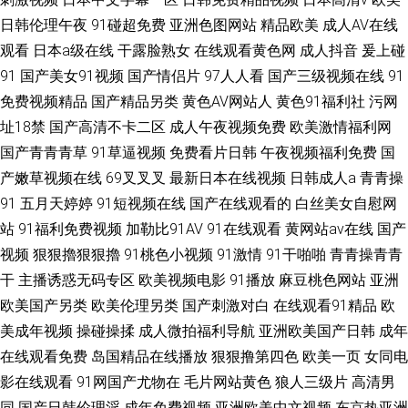
日韩伦理午夜
91碰超免费
亚洲色图网站
精品欧美
成人AV在线
观看
日本a级在线
干露脸熟女
在线观看黄色网
成人抖音
爰上碰
91
国产美女91视频
国产情侣片
97人人看
国产三级视频在线
91
免费视频精品
国产精品另类
黄色AV网站人
黄色91福利社
污网
址18禁
国产高清不卡二区
成人午夜视频免费
欧美激情福利网
国产青青青草
91草逼视频
免费看片日韩
午夜视频福利免费
国
产嫩草视频在线
69叉叉叉
最新日本在线视频
日韩成人a
青青操
91
五月天婷婷
91短视频在线
国产在线观看的
白丝美女自慰网
站
91福利免费视频
加勒比91AV
91在线观看
黄网站av在线
国产
视频
狠狠擼狠狠擼
91桃色小视频
91激情
91干啪啪
青青操青青
干
主播诱惑无码专区
欧美视频电影
91播放
麻豆桃色网站
亚洲
欧美国产另类
欧美伦理另类
国产刺激对白
在线观看91精品
欧
美成年视频
操碰操揉
成人微拍福利导航
亚洲欧美国产日韩
成年
在线观看免费
岛国精品在线播放
狠狠撸第四色
欧美一页
女同电
影在线观看
91网国产尤物在
毛片网站黄色
狼人三级片
高清男
同
国产日韩伦理淫
成年免费视频
亚洲欧美中文视频
东京热亚洲