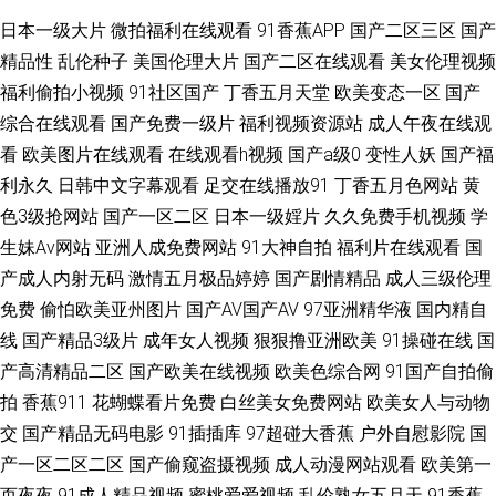
官方传媒91 国产一区二在 91高清在线免费观看视频 岛国一级毛精品 超碰91
日本一级大片
微拍福利在线观看
91香蕉APP
国产二区三区
国产
精品性
乱伦种子
美国伦理大片
国产二区在线观看
美女伦理视频
人人做 豆花视屏 bt天堂官网 日韩高黄 91在线视频免费 91制作制片 91在线
福利偷拍小视频
91社区国产
丁香五月天堂
欧美变态一区
国产
综合在线观看
国产免费一级片
福利视频资源站
成人午夜在线观
免费观看入口 在线一级a bt种子天堂 青青草剧场 91顏色 青青草伊人 91后入
看
欧美图片在线观看
在线观看h视频
国产a级0
变性人妖
国产福
利永久
日韩中文字幕观看
足交在线播放91
丁香五月色网站
黄
大屁股 九七色情 天天添夜夜 永久网站入口香蕉 黑丝妹妹 野花韩国视频免费
色3级抢网站
国产一区二区
日本一级婬片
久久免费手机视频
学
生妹Av网站
亚洲人成免费网站
91大神自拍
福利片在线观看
国
观看神马 成人精品免费视频 欧美综合网址 91堂天 91巨炮免费福利 午夜免费
产成人内射无码
激情五月极品婷婷
国产剧情精品
成人三级伦理
影院人成羞羞 91久久a 91在线视频免费公开 九一美 欧美福利专区 日韩一区
免费
偷怕欧美亚州图片
国产AV国产AV
97亚洲精华液
国内精自
线
国产精品3级片
成年女人视频
狠狠撸亚洲欧美
91操碰在线
国
精品蜜桃 最近免费中文字幕 91买淫视频 99热久草 豆花视频在线一区 国内大
产高清精品二区
国产欧美在线视频
欧美色综合网
91国产自拍偷
拍
香蕉911
花蝴蝶看片免费
白丝美女免费网站
欧美女人与动物
陆最新精品视频 美丽姑娘国语免费版电视剧 午夜极品网 在线电影网站大全
交
国产精品无码电影
91插插库
97超碰大香蕉
户外自慰影院
国
产一区二区二区
国产偷窥盗摄视频
成人动漫网站观看
欧美第一
91青青草超碰 91下载成人 国产TS人妖猛攻直男 户外露出视频 男女黄色片
页夜夜
91成人精品视频
蜜桃爱爱视频
乱伦熟女五月天
91香蕉